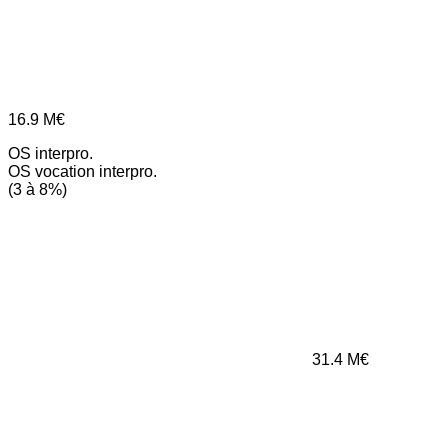
16.9
M€
OS interpro.
OS vocation interpro.
(3 à 8%)
31.4
M€