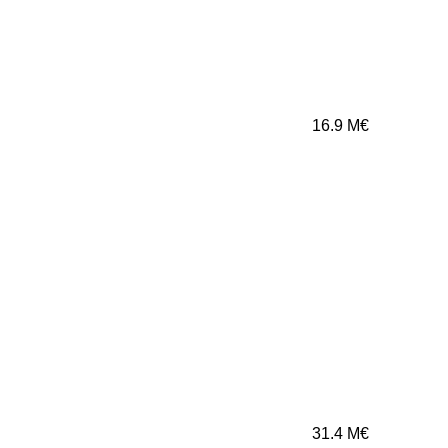
16.9
M€
31.4
M€