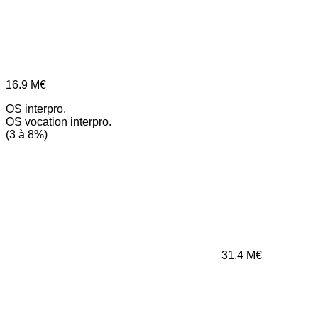
16.9
M€
OS interpro.
OS vocation interpro.
(3 à 8%)
31.4
M€