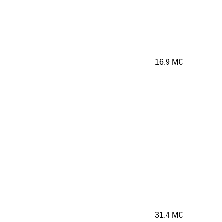
16.9
M€
31.4
M€