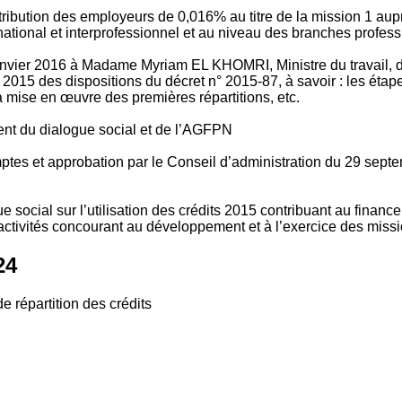
tribution des employeurs de 0,016% au titre de la mission 1 aup
ional et interprofessionnel et au niveau des branches profession
vier 2016 à Madame Myriam EL KHOMRI, Ministre du travail, de l
2015 des dispositions du décret n° 2015-87, à savoir : les ét
 mise en œuvre des premières répartitions, etc.
ment du dialogue social et de l’AGFPN
mptes et approbation par le Conseil d’administration du 29 se
 social sur l’utilisation des crédits 2015 contribuant au financ
ctivités concourant au développement et à l’exercice des missio
24
e répartition des crédits