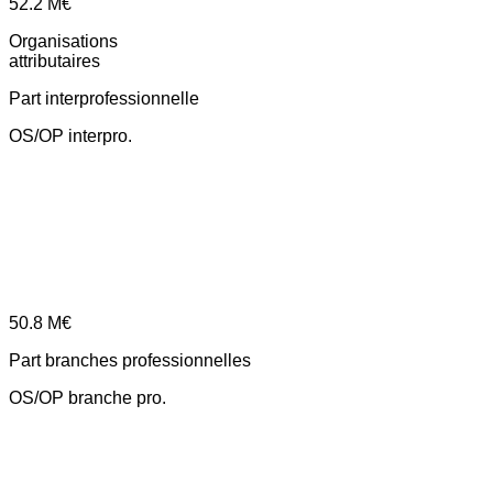
52.2
M€
Organisations
attributaires
Part interprofessionnelle
OS/OP interpro.
50.8
M€
Part branches professionnelles
OS/OP branche pro.