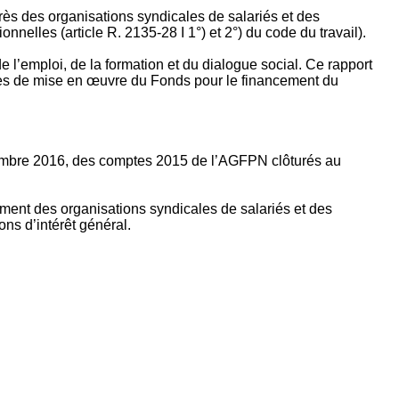
rès des organisations syndicales de salariés et des
nelles (article R. 2135‐28 I 1°) et 2°) du code du travail).
’emploi, de la formation et du dialogue social. Ce rapport
apes de mise en œuvre du Fonds pour le financement du
ptembre 2016, des comptes 2015 de l’AGFPN clôturés au
ement des organisations syndicales de salariés et des
ns d’intérêt général.