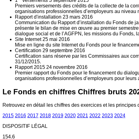
1
versements
3
septembre 2015
Premiers versements des crédits de la collecte de la con
organisations professionnelles d’employeurs au niveau nat
Rapport d'installation
23
mars 2016
Communication du Rapport d’installation du Fonds de jan
présente le bilan de mise en œuvre au premier semestre 
dialogue social et de l’AGFPN, les missions du Fonds, la
Site Internet
25
mai 2016
Mise en ligne du site Internet du Fonds pour le finance
Certification
29
septembre 2016
Certification sans réserve par les Commissaires aux co
31/12/2015.
Rapport 2015
24
novembre 2016
Premier rapport du Fonds pour le financement du dialogue
organisations professionnelles d’employeurs pour leurs a
Le Fonds en chiffres
Chiffres bruts 20
Retrouvez en détail les chiffres des exercices et les principes d
2015
2016
2017
2018
2019
2020
2021
2022
2023
2024
DISPOSITIF LÉGAL
154.6