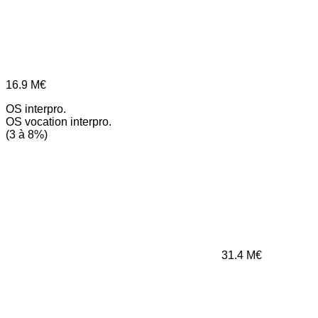
16.9
M€
OS interpro.
OS vocation interpro.
(3 à 8%)
31.4
M€