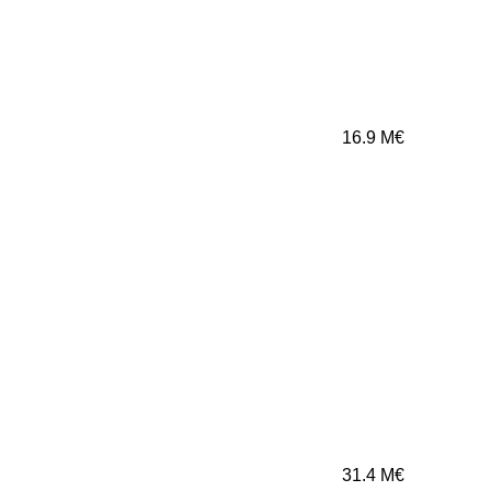
16.9
M€
31.4
M€