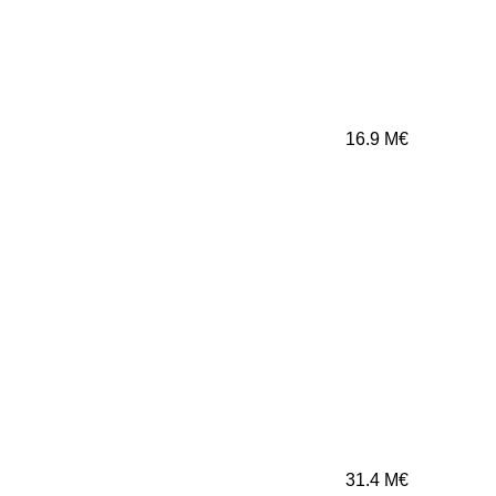
16.9
M€
31.4
M€