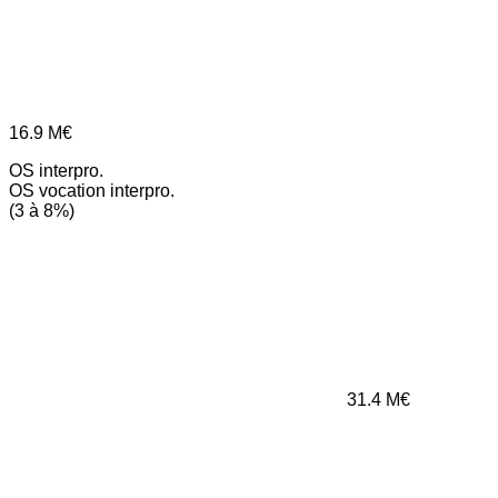
16.9
M€
OS interpro.
OS vocation interpro.
(3 à 8%)
31.4
M€