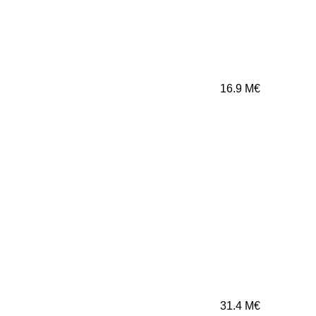
16.9
M€
31.4
M€