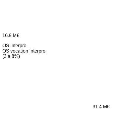
16.9
M€
OS interpro.
OS vocation interpro.
(3 à 8%)
31.4
M€