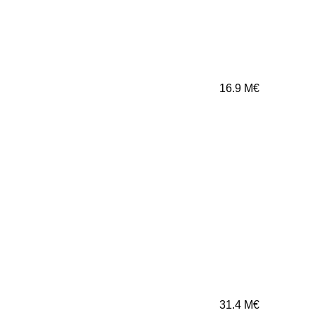
16.9
M€
31.4
M€