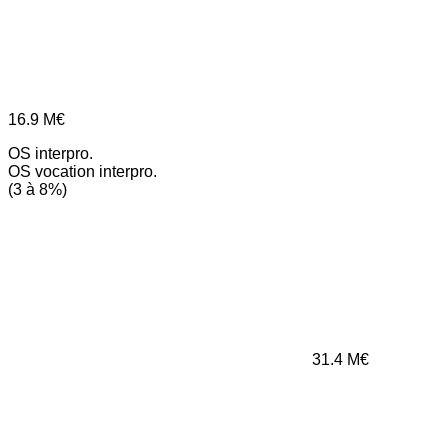
16.9
M€
OS interpro.
OS vocation interpro.
(3 à 8%)
31.4
M€