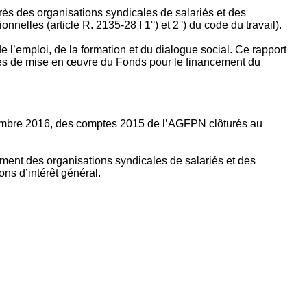
rès des organisations syndicales de salariés et des
nelles (article R. 2135‐28 I 1°) et 2°) du code du travail).
’emploi, de la formation et du dialogue social. Ce rapport
apes de mise en œuvre du Fonds pour le financement du
ptembre 2016, des comptes 2015 de l’AGFPN clôturés au
ement des organisations syndicales de salariés et des
ns d’intérêt général.