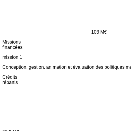
103
M€
Missions
financées
mission 1
Conception, gestion, animation et évaluation des politiques m
Crédits
répartis