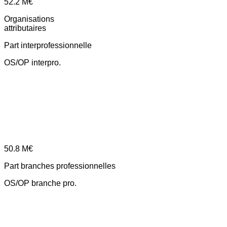
52.2
M€
Organisations
attributaires
Part interprofessionnelle
OS/OP interpro.
50.8
M€
Part branches professionnelles
OS/OP branche pro.