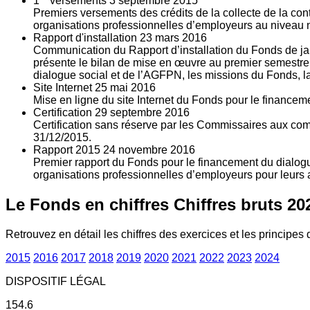
1
versements
3
septembre 2015
Premiers versements des crédits de la collecte de la con
organisations professionnelles d’employeurs au niveau nat
Rapport d'installation
23
mars 2016
Communication du Rapport d’installation du Fonds de jan
présente le bilan de mise en œuvre au premier semestre 
dialogue social et de l’AGFPN, les missions du Fonds, la
Site Internet
25
mai 2016
Mise en ligne du site Internet du Fonds pour le finance
Certification
29
septembre 2016
Certification sans réserve par les Commissaires aux co
31/12/2015.
Rapport 2015
24
novembre 2016
Premier rapport du Fonds pour le financement du dialogue
organisations professionnelles d’employeurs pour leurs a
Le Fonds en chiffres
Chiffres bruts 20
Retrouvez en détail les chiffres des exercices et les principes d
2015
2016
2017
2018
2019
2020
2021
2022
2023
2024
DISPOSITIF LÉGAL
154.6