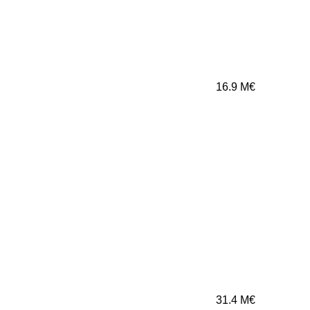
16.9
M€
31.4
M€