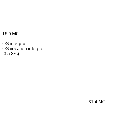
16.9
M€
OS interpro.
OS vocation interpro.
(3 à 8%)
31.4
M€