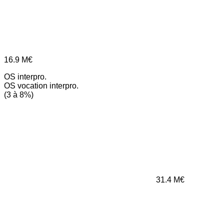
16.9
M€
OS interpro.
OS vocation interpro.
(3 à 8%)
31.4
M€