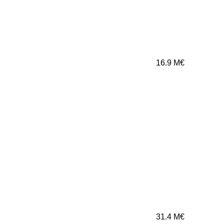
16.9
M€
31.4
M€