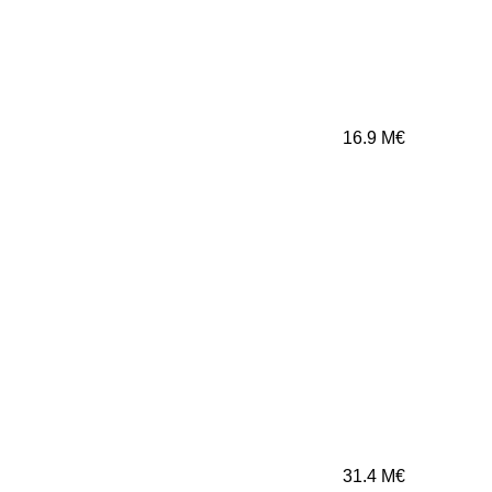
16.9
M€
31.4
M€