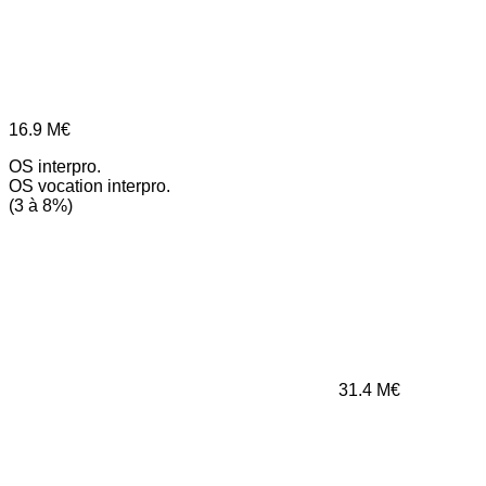
16.9
M€
OS interpro.
OS vocation interpro.
(3 à 8%)
31.4
M€