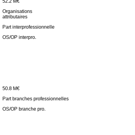
52.2
M€
Organisations
attributaires
Part interprofessionnelle
OS/OP interpro.
50.8
M€
Part branches professionnelles
OS/OP branche pro.