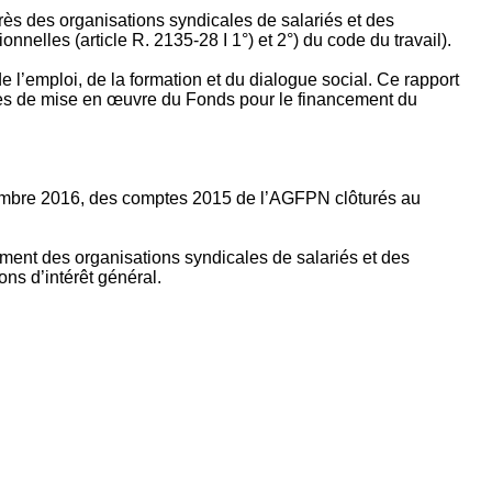
rès des organisations syndicales de salariés et des
nelles (article R. 2135‐28 I 1°) et 2°) du code du travail).
’emploi, de la formation et du dialogue social. Ce rapport
apes de mise en œuvre du Fonds pour le financement du
ptembre 2016, des comptes 2015 de l’AGFPN clôturés au
ement des organisations syndicales de salariés et des
ns d’intérêt général.