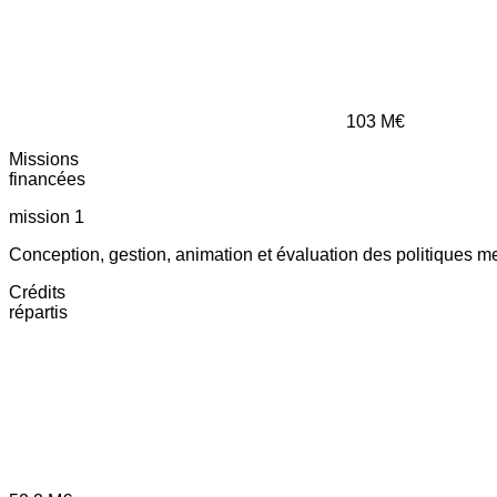
103
M€
Missions
financées
mission 1
Conception, gestion, animation et évaluation des politiques m
Crédits
répartis