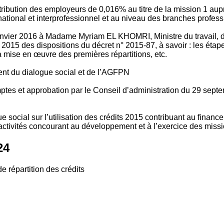
tribution des employeurs de 0,016% au titre de la mission 1 aup
ional et interprofessionnel et au niveau des branches profession
vier 2016 à Madame Myriam EL KHOMRI, Ministre du travail, de l
2015 des dispositions du décret n° 2015-87, à savoir : les ét
 mise en œuvre des premières répartitions, etc.
ment du dialogue social et de l’AGFPN
mptes et approbation par le Conseil d’administration du 29 se
 social sur l’utilisation des crédits 2015 contribuant au financ
ctivités concourant au développement et à l’exercice des missio
24
e répartition des crédits