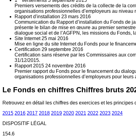
1
versements
3
septembre 2015
Premiers versements des crédits de la collecte de la con
organisations professionnelles d’employeurs au niveau nat
Rapport d'installation
23
mars 2016
Communication du Rapport d’installation du Fonds de jan
présente le bilan de mise en œuvre au premier semestre 
dialogue social et de l’AGFPN, les missions du Fonds, la
Site Internet
25
mai 2016
Mise en ligne du site Internet du Fonds pour le finance
Certification
29
septembre 2016
Certification sans réserve par les Commissaires aux co
31/12/2015.
Rapport 2015
24
novembre 2016
Premier rapport du Fonds pour le financement du dialogue
organisations professionnelles d’employeurs pour leurs a
Le Fonds en chiffres
Chiffres bruts 20
Retrouvez en détail les chiffres des exercices et les principes d
2015
2016
2017
2018
2019
2020
2021
2022
2023
2024
DISPOSITIF LÉGAL
154.6