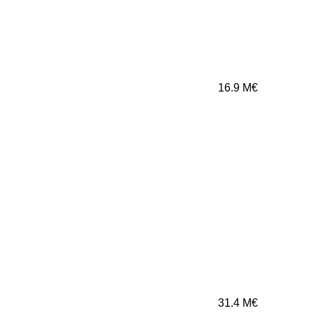
16.9
M€
31.4
M€