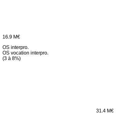
16.9
M€
OS interpro.
OS vocation interpro.
(3 à 8%)
31.4
M€