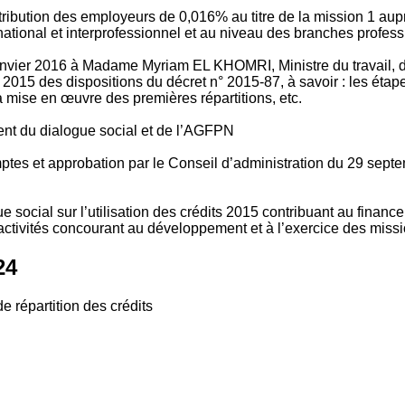
tribution des employeurs de 0,016% au titre de la mission 1 aup
ional et interprofessionnel et au niveau des branches profession
vier 2016 à Madame Myriam EL KHOMRI, Ministre du travail, de l
2015 des dispositions du décret n° 2015-87, à savoir : les ét
 mise en œuvre des premières répartitions, etc.
ment du dialogue social et de l’AGFPN
mptes et approbation par le Conseil d’administration du 29 se
 social sur l’utilisation des crédits 2015 contribuant au financ
ctivités concourant au développement et à l’exercice des missio
24
e répartition des crédits