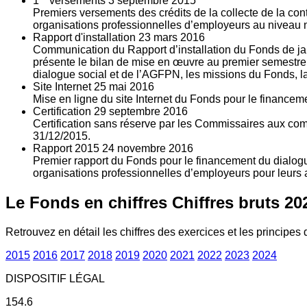
1
versements
3
septembre 2015
Premiers versements des crédits de la collecte de la con
organisations professionnelles d’employeurs au niveau nat
Rapport d'installation
23
mars 2016
Communication du Rapport d’installation du Fonds de jan
présente le bilan de mise en œuvre au premier semestre 
dialogue social et de l’AGFPN, les missions du Fonds, la
Site Internet
25
mai 2016
Mise en ligne du site Internet du Fonds pour le finance
Certification
29
septembre 2016
Certification sans réserve par les Commissaires aux co
31/12/2015.
Rapport 2015
24
novembre 2016
Premier rapport du Fonds pour le financement du dialogue
organisations professionnelles d’employeurs pour leurs a
Le Fonds en chiffres
Chiffres bruts 20
Retrouvez en détail les chiffres des exercices et les principes d
2015
2016
2017
2018
2019
2020
2021
2022
2023
2024
DISPOSITIF LÉGAL
154.6