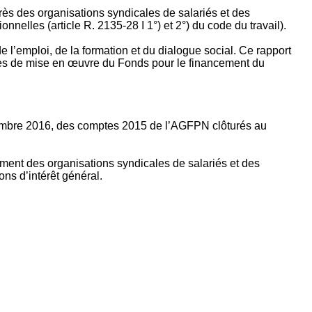
rès des organisations syndicales de salariés et des
nelles (article R. 2135‐28 I 1°) et 2°) du code du travail).
’emploi, de la formation et du dialogue social. Ce rapport
apes de mise en œuvre du Fonds pour le financement du
ptembre 2016, des comptes 2015 de l’AGFPN clôturés au
ement des organisations syndicales de salariés et des
ns d’intérêt général.