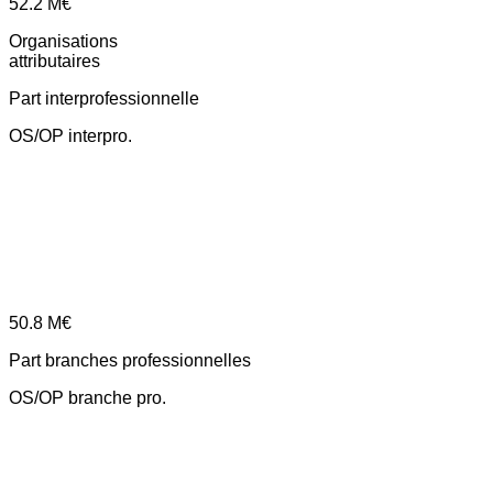
52.2
M€
Organisations
attributaires
Part interprofessionnelle
OS/OP interpro.
50.8
M€
Part branches professionnelles
OS/OP branche pro.