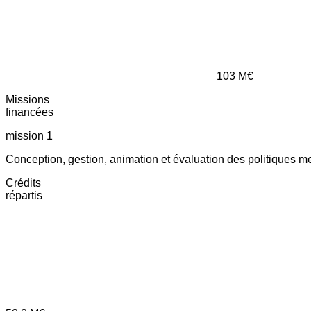
103
M€
Missions
financées
mission 1
Conception, gestion, animation et évaluation des politiques m
Crédits
répartis