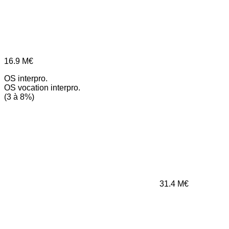
16.9
M€
OS interpro.
OS vocation interpro.
(3 à 8%)
31.4
M€