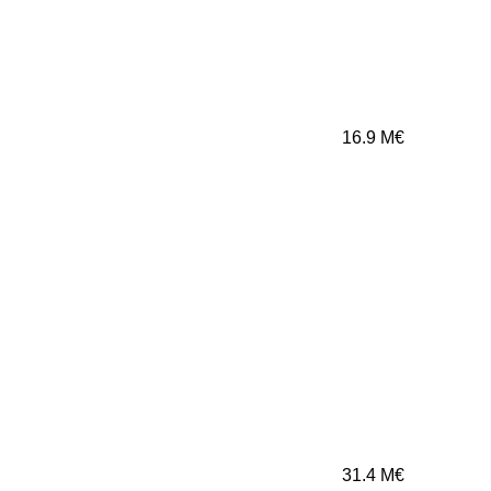
16.9
M€
31.4
M€