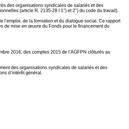
rès des organisations syndicales de salariés et des
nelles (article R. 2135‐28 I 1°) et 2°) du code du travail).
’emploi, de la formation et du dialogue social. Ce rapport
apes de mise en œuvre du Fonds pour le financement du
ptembre 2016, des comptes 2015 de l’AGFPN clôturés au
ement des organisations syndicales de salariés et des
ns d’intérêt général.