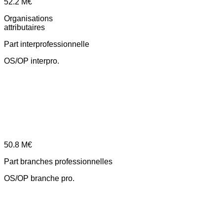
52.2
M€
Organisations
attributaires
Part interprofessionnelle
OS/OP interpro.
50.8
M€
Part branches professionnelles
OS/OP branche pro.