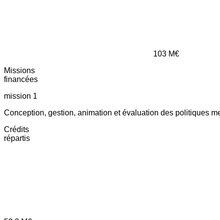
103
M€
Missions
financées
mission 1
Conception, gestion, animation et évaluation des politiques m
Crédits
répartis