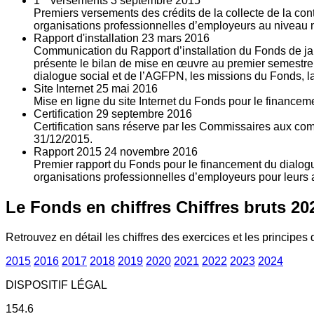
1
versements
3
septembre 2015
Premiers versements des crédits de la collecte de la con
organisations professionnelles d’employeurs au niveau nat
Rapport d'installation
23
mars 2016
Communication du Rapport d’installation du Fonds de jan
présente le bilan de mise en œuvre au premier semestre 
dialogue social et de l’AGFPN, les missions du Fonds, la
Site Internet
25
mai 2016
Mise en ligne du site Internet du Fonds pour le finance
Certification
29
septembre 2016
Certification sans réserve par les Commissaires aux co
31/12/2015.
Rapport 2015
24
novembre 2016
Premier rapport du Fonds pour le financement du dialogue
organisations professionnelles d’employeurs pour leurs a
Le Fonds en chiffres
Chiffres bruts 20
Retrouvez en détail les chiffres des exercices et les principes d
2015
2016
2017
2018
2019
2020
2021
2022
2023
2024
DISPOSITIF LÉGAL
154.6