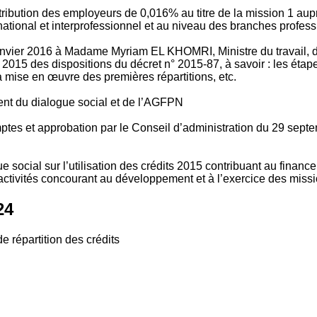
tribution des employeurs de 0,016% au titre de la mission 1 aup
ional et interprofessionnel et au niveau des branches profession
vier 2016 à Madame Myriam EL KHOMRI, Ministre du travail, de l
2015 des dispositions du décret n° 2015-87, à savoir : les ét
 mise en œuvre des premières répartitions, etc.
ment du dialogue social et de l’AGFPN
mptes et approbation par le Conseil d’administration du 29 se
 social sur l’utilisation des crédits 2015 contribuant au financ
ctivités concourant au développement et à l’exercice des missio
24
e répartition des crédits