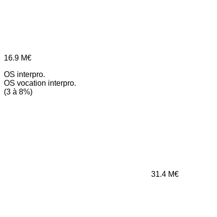
16.9
M€
OS interpro.
OS vocation interpro.
(3 à 8%)
31.4
M€