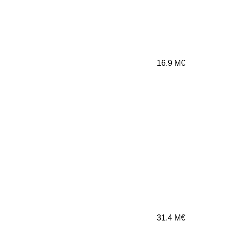
16.9
M€
31.4
M€