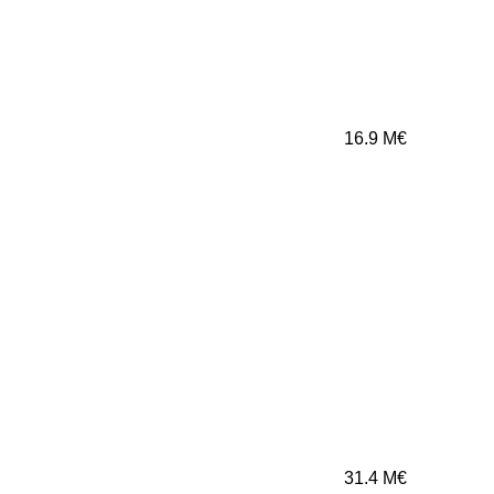
16.9
M€
31.4
M€