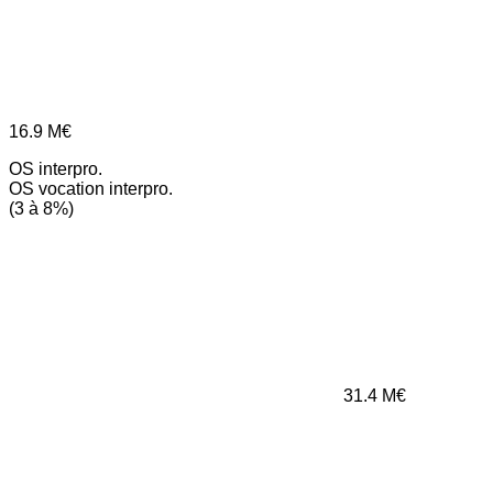
16.9
M€
OS interpro.
OS vocation interpro.
(3 à 8%)
31.4
M€