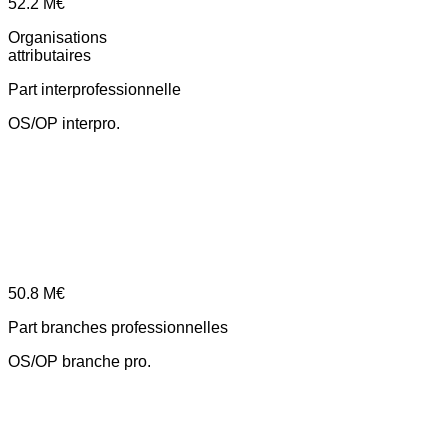
52.2
M€
Organisations
attributaires
Part interprofessionnelle
OS/OP interpro.
50.8
M€
Part branches professionnelles
OS/OP branche pro.