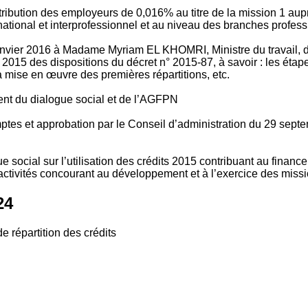
tribution des employeurs de 0,016% au titre de la mission 1 aup
ional et interprofessionnel et au niveau des branches profession
vier 2016 à Madame Myriam EL KHOMRI, Ministre du travail, de l
2015 des dispositions du décret n° 2015-87, à savoir : les ét
 mise en œuvre des premières répartitions, etc.
ment du dialogue social et de l’AGFPN
mptes et approbation par le Conseil d’administration du 29 se
 social sur l’utilisation des crédits 2015 contribuant au financ
ctivités concourant au développement et à l’exercice des missio
24
e répartition des crédits