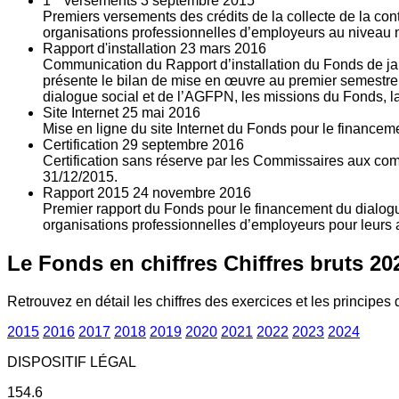
1
versements
3
septembre 2015
Premiers versements des crédits de la collecte de la con
organisations professionnelles d’employeurs au niveau nat
Rapport d'installation
23
mars 2016
Communication du Rapport d’installation du Fonds de jan
présente le bilan de mise en œuvre au premier semestre 
dialogue social et de l’AGFPN, les missions du Fonds, la
Site Internet
25
mai 2016
Mise en ligne du site Internet du Fonds pour le finance
Certification
29
septembre 2016
Certification sans réserve par les Commissaires aux co
31/12/2015.
Rapport 2015
24
novembre 2016
Premier rapport du Fonds pour le financement du dialogue
organisations professionnelles d’employeurs pour leurs a
Le Fonds en chiffres
Chiffres bruts 20
Retrouvez en détail les chiffres des exercices et les principes d
2015
2016
2017
2018
2019
2020
2021
2022
2023
2024
DISPOSITIF LÉGAL
154.6