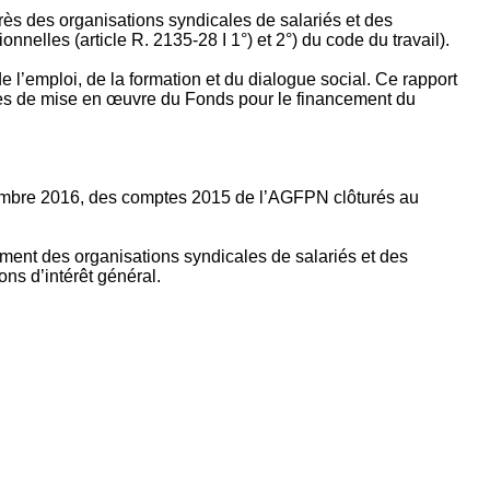
rès des organisations syndicales de salariés et des
nelles (article R. 2135‐28 I 1°) et 2°) du code du travail).
’emploi, de la formation et du dialogue social. Ce rapport
apes de mise en œuvre du Fonds pour le financement du
ptembre 2016, des comptes 2015 de l’AGFPN clôturés au
ement des organisations syndicales de salariés et des
ns d’intérêt général.