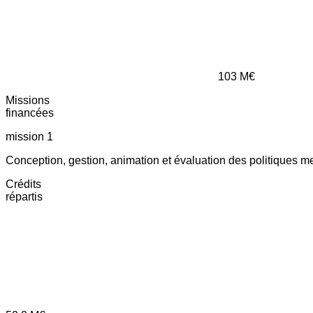
103
M€
Missions
financées
mission 1
Conception, gestion, animation et évaluation des politiques m
Crédits
répartis