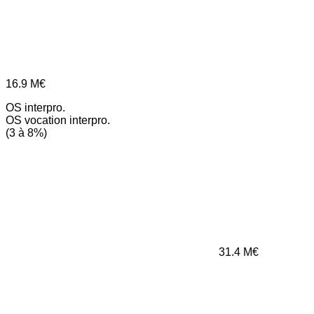
16.9
M€
OS interpro.
OS vocation interpro.
(3 à 8%)
31.4
M€