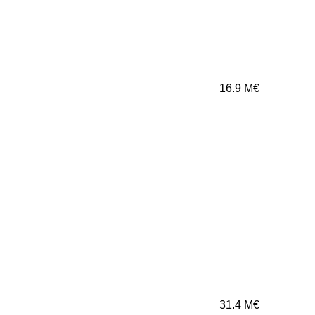
16.9
M€
31.4
M€