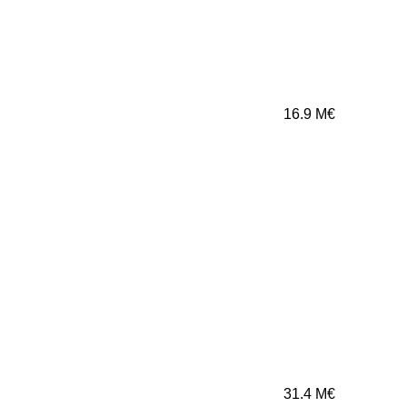
16.9
M€
31.4
M€