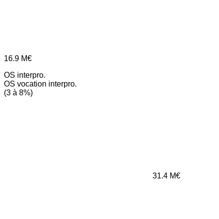
16.9
M€
OS interpro.
OS vocation interpro.
(3 à 8%)
31.4
M€