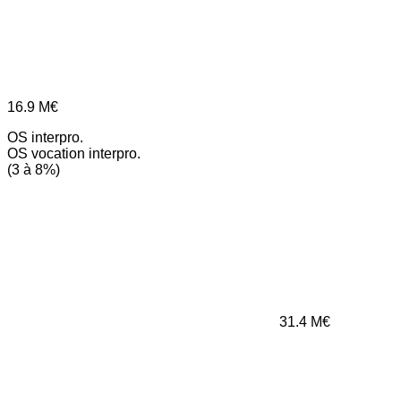
16.9
M€
OS interpro.
OS vocation interpro.
(3 à 8%)
31.4
M€