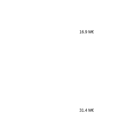
16.9
M€
31.4
M€