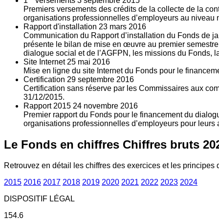
1
versements
3
septembre 2015
Premiers versements des crédits de la collecte de la con
organisations professionnelles d’employeurs au niveau nat
Rapport d'installation
23
mars 2016
Communication du Rapport d’installation du Fonds de jan
présente le bilan de mise en œuvre au premier semestre 
dialogue social et de l’AGFPN, les missions du Fonds, la
Site Internet
25
mai 2016
Mise en ligne du site Internet du Fonds pour le finance
Certification
29
septembre 2016
Certification sans réserve par les Commissaires aux co
31/12/2015.
Rapport 2015
24
novembre 2016
Premier rapport du Fonds pour le financement du dialogue
organisations professionnelles d’employeurs pour leurs a
Le Fonds en chiffres
Chiffres bruts 20
Retrouvez en détail les chiffres des exercices et les principes d
2015
2016
2017
2018
2019
2020
2021
2022
2023
2024
DISPOSITIF LÉGAL
154.6