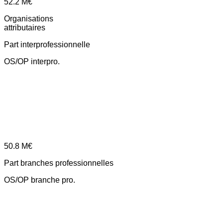
52.2
M€
Organisations
attributaires
Part interprofessionnelle
OS/OP interpro.
50.8
M€
Part branches professionnelles
OS/OP branche pro.