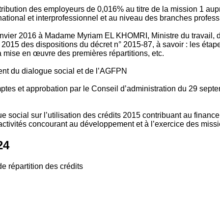
tribution des employeurs de 0,016% au titre de la mission 1 aup
ional et interprofessionnel et au niveau des branches profession
vier 2016 à Madame Myriam EL KHOMRI, Ministre du travail, de l
2015 des dispositions du décret n° 2015-87, à savoir : les ét
 mise en œuvre des premières répartitions, etc.
ment du dialogue social et de l’AGFPN
mptes et approbation par le Conseil d’administration du 29 se
 social sur l’utilisation des crédits 2015 contribuant au financ
ctivités concourant au développement et à l’exercice des missio
24
e répartition des crédits