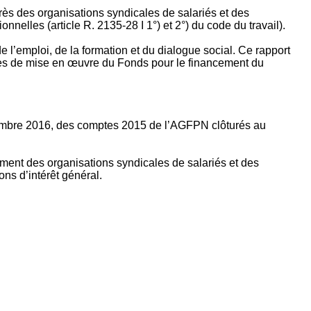
rès des organisations syndicales de salariés et des
nelles (article R. 2135‐28 I 1°) et 2°) du code du travail).
’emploi, de la formation et du dialogue social. Ce rapport
apes de mise en œuvre du Fonds pour le financement du
ptembre 2016, des comptes 2015 de l’AGFPN clôturés au
ement des organisations syndicales de salariés et des
ns d’intérêt général.