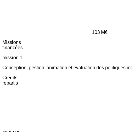
103
M€
Missions
financées
mission 1
Conception, gestion, animation et évaluation des politiques m
Crédits
répartis