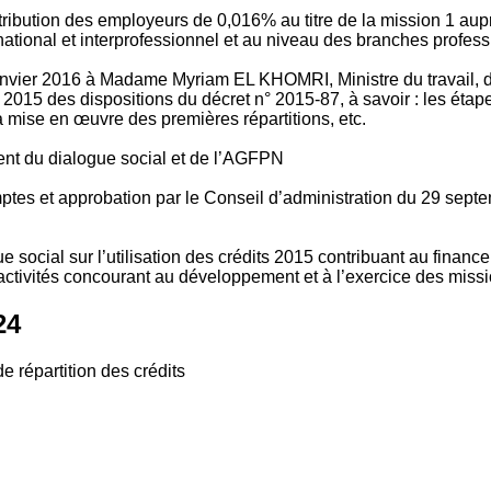
tribution des employeurs de 0,016% au titre de la mission 1 aup
ional et interprofessionnel et au niveau des branches profession
vier 2016 à Madame Myriam EL KHOMRI, Ministre du travail, de l
2015 des dispositions du décret n° 2015-87, à savoir : les ét
 mise en œuvre des premières répartitions, etc.
ment du dialogue social et de l’AGFPN
mptes et approbation par le Conseil d’administration du 29 se
 social sur l’utilisation des crédits 2015 contribuant au financ
ctivités concourant au développement et à l’exercice des missio
24
e répartition des crédits