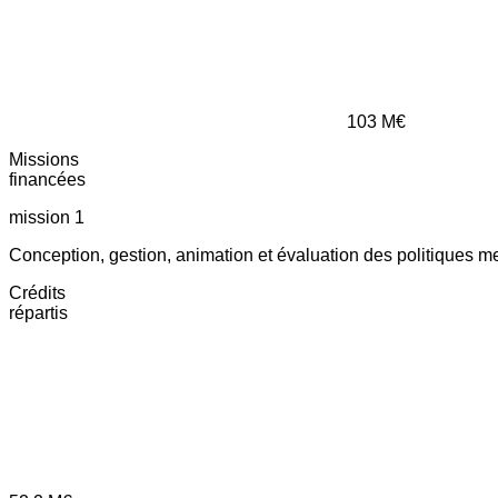
103
M€
Missions
financées
mission 1
Conception, gestion, animation et évaluation des politiques m
Crédits
répartis