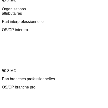
52.2
M€
Organisations
attributaires
Part interprofessionnelle
OS/OP interpro.
50.8
M€
Part branches professionnelles
OS/OP branche pro.