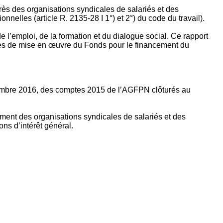
rès des organisations syndicales de salariés et des
nelles (article R. 2135‐28 I 1°) et 2°) du code du travail).
’emploi, de la formation et du dialogue social. Ce rapport
apes de mise en œuvre du Fonds pour le financement du
ptembre 2016, des comptes 2015 de l’AGFPN clôturés au
ement des organisations syndicales de salariés et des
ns d’intérêt général.