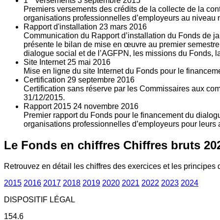
1
versements
3
septembre 2015
Premiers versements des crédits de la collecte de la con
organisations professionnelles d’employeurs au niveau nat
Rapport d'installation
23
mars 2016
Communication du Rapport d’installation du Fonds de jan
présente le bilan de mise en œuvre au premier semestre 
dialogue social et de l’AGFPN, les missions du Fonds, la
Site Internet
25
mai 2016
Mise en ligne du site Internet du Fonds pour le finance
Certification
29
septembre 2016
Certification sans réserve par les Commissaires aux co
31/12/2015.
Rapport 2015
24
novembre 2016
Premier rapport du Fonds pour le financement du dialogue
organisations professionnelles d’employeurs pour leurs a
Le Fonds en chiffres
Chiffres bruts 20
Retrouvez en détail les chiffres des exercices et les principes d
2015
2016
2017
2018
2019
2020
2021
2022
2023
2024
DISPOSITIF LÉGAL
154.6