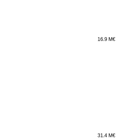
16.9
M€
31.4
M€