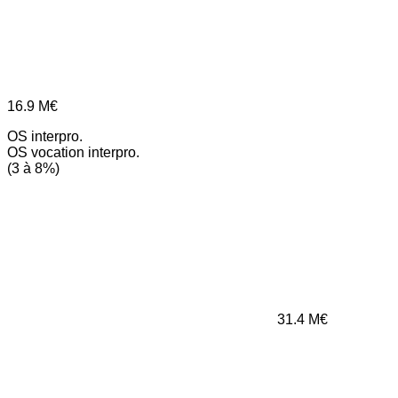
16.9
M€
OS interpro.
OS vocation interpro.
(3 à 8%)
31.4
M€