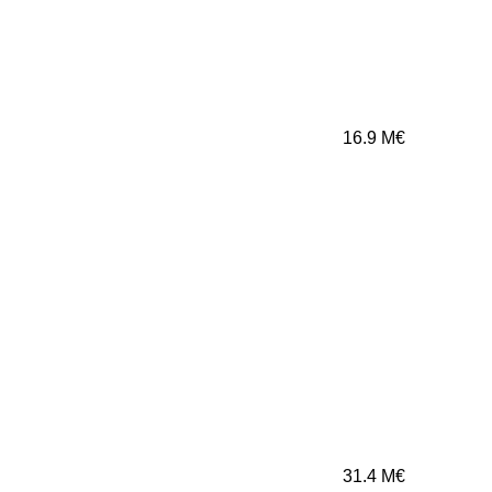
16.9
M€
31.4
M€