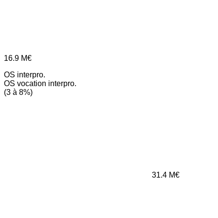
16.9
M€
OS interpro.
OS vocation interpro.
(3 à 8%)
31.4
M€