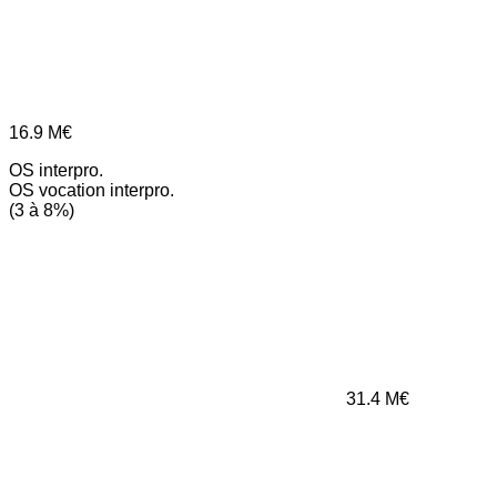
16.9
M€
OS interpro.
OS vocation interpro.
(3 à 8%)
31.4
M€