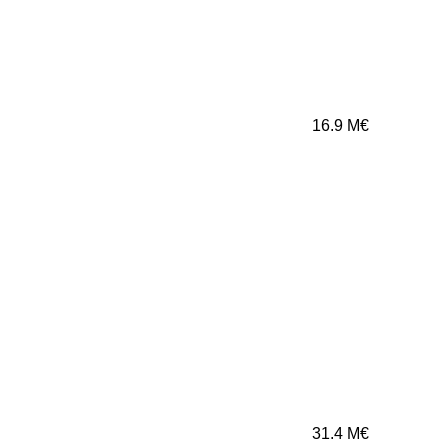
16.9
M€
31.4
M€