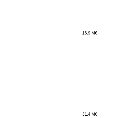
16.9
M€
31.4
M€