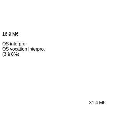
16.9
M€
OS interpro.
OS vocation interpro.
(3 à 8%)
31.4
M€