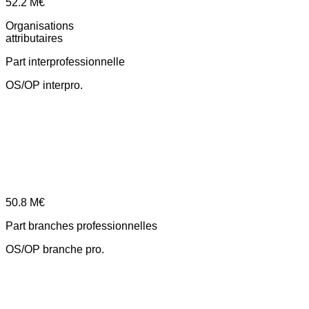
52.2
M€
Organisations
attributaires
Part interprofessionnelle
OS/OP interpro.
50.8
M€
Part branches professionnelles
OS/OP branche pro.