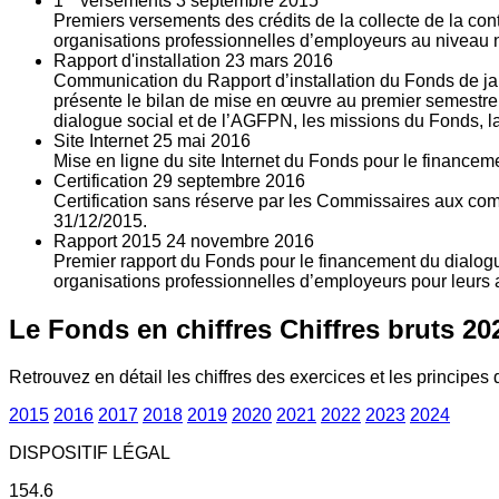
1
versements
3
septembre 2015
Premiers versements des crédits de la collecte de la con
organisations professionnelles d’employeurs au niveau nat
Rapport d'installation
23
mars 2016
Communication du Rapport d’installation du Fonds de jan
présente le bilan de mise en œuvre au premier semestre 
dialogue social et de l’AGFPN, les missions du Fonds, la
Site Internet
25
mai 2016
Mise en ligne du site Internet du Fonds pour le finance
Certification
29
septembre 2016
Certification sans réserve par les Commissaires aux co
31/12/2015.
Rapport 2015
24
novembre 2016
Premier rapport du Fonds pour le financement du dialogue
organisations professionnelles d’employeurs pour leurs a
Le Fonds en chiffres
Chiffres bruts 20
Retrouvez en détail les chiffres des exercices et les principes d
2015
2016
2017
2018
2019
2020
2021
2022
2023
2024
DISPOSITIF LÉGAL
154.6