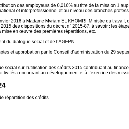
tribution des employeurs de 0,016% au titre de la mission 1 aup
ional et interprofessionnel et au niveau des branches profession
vier 2016 à Madame Myriam EL KHOMRI, Ministre du travail, de l
2015 des dispositions du décret n° 2015-87, à savoir : les ét
 mise en œuvre des premières répartitions, etc.
ment du dialogue social et de l’AGFPN
mptes et approbation par le Conseil d’administration du 29 se
 social sur l’utilisation des crédits 2015 contribuant au financ
ctivités concourant au développement et à l’exercice des missio
24
e répartition des crédits