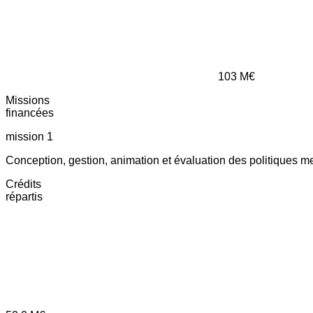
103
M€
Missions
financées
mission 1
Conception, gestion, animation et évaluation des politiques m
Crédits
répartis