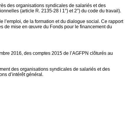
rès des organisations syndicales de salariés et des
nelles (article R. 2135‐28 I 1°) et 2°) du code du travail).
’emploi, de la formation et du dialogue social. Ce rapport
apes de mise en œuvre du Fonds pour le financement du
ptembre 2016, des comptes 2015 de l’AGFPN clôturés au
ement des organisations syndicales de salariés et des
ns d’intérêt général.