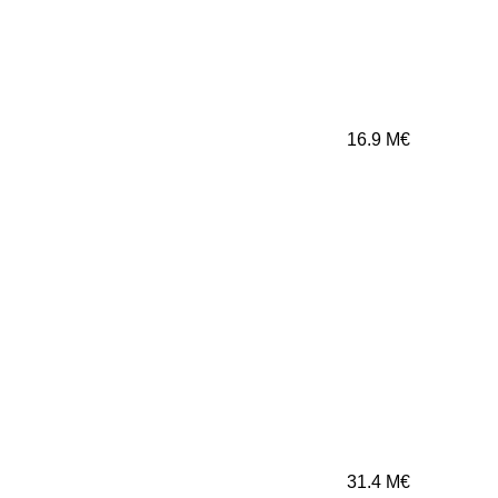
16.9
M€
31.4
M€