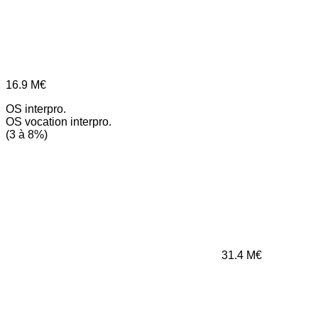
16.9
M€
OS interpro.
OS vocation interpro.
(3 à 8%)
31.4
M€